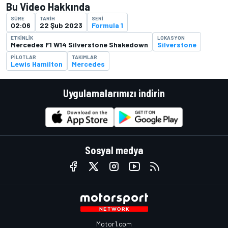
Bu Video Hakkında
SÜRE
TARIH
SERI
02:06
22 Şub 2023
Formula 1
ETKINLIK
LOKASYON
Mercedes F1 W14 Silverstone Shakedown
Silverstone
PILOTLAR
TAKIMLAR
Lewis Hamilton
Mercedes
Uygulamalarımızı indirin
Sosyal medya
Motor1.com