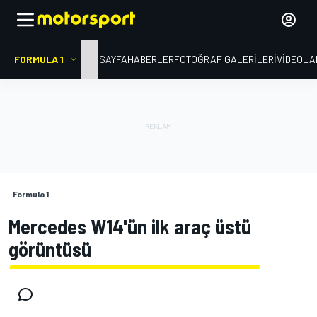
FORMULA 1
ANA SAYFA
HABERLER
FOTOĞRAF GALERILERI
VIDEOLA
Formula 1
Mercedes W14'ün ilk araç üstü
görüntüsü