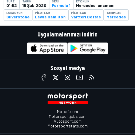
SÜRE
TARIH
SERI
ETKINLIK
01:52
15 Şub 2020
Formula 1
Mercedes lansmanı
LOKASYON
PILOTLAR
PILOTLAR
TAKIMLAR
Silverstone
Lewis Hamilton
Valtteri Bottas
Mercedes
Uygulamalarımızı indirin
Sosyal medya
Motor1.com
Motorsportjobs.com
Autosport.com
Motorsportstats.com