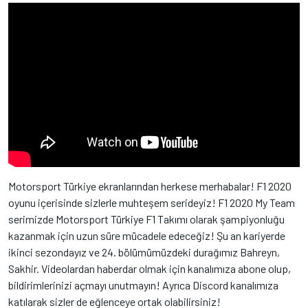
Motorsport Türkiye ekranlarından herkese merhabalar! F1 2020
oyunu içerisinde sizlerle muhteşem serideyiz! F1 2020 My Team
serimizde Motorsport Türkiye F1 Takımı olarak şampiyonluğu
kazanmak için uzun süre mücadele edeceğiz! Şu an kariyerde
ikinci sezondayız ve 24. bölümümüzdeki durağımız Bahreyn,
Sakhir. Videolardan haberdar olmak için kanalımıza abone olup,
bildirimlerinizi açmayı unutmayın! Ayrıca Discord kanalımıza
katılarak sizler de eğlenceye ortak olabilirsiniz!