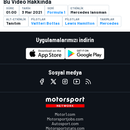
Bu Video Hakkında
SÜRE
TARIH
SERI
ETKINLIK
01:00
3 Mar 2021
Formula 1
Mercedes lansman
ALT-ETKINLIK
PILOTLAR
PILOTLAR
TAKIMLAR
Tanıtım
Valtteri Bottas
Lewis Hamilton
Mercedes
Uygulamalarımızı indirin
Sosyal medya
Motor1.com
Motorsportjobs.com
Autosport.com
Motorsportstats.com