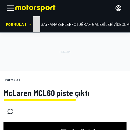
FORMULA 1
ANA SAYFA
HABERLER
FOTOĞRAF GALERILERI
VIDEOLA
Formula 1
McLaren MCL60 piste çıktı