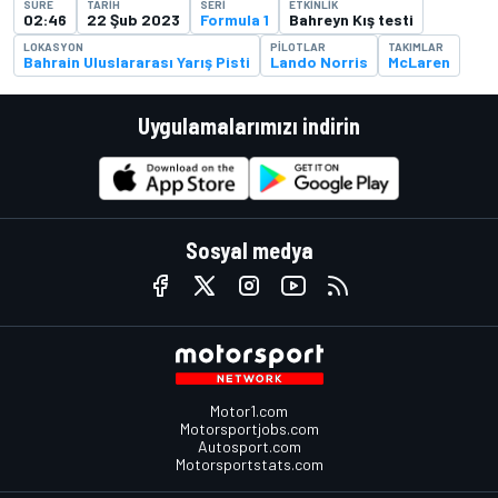
SÜRE
TARIH
SERI
ETKINLIK
02:46
22 Şub 2023
Formula 1
Bahreyn Kış testi
LOKASYON
PILOTLAR
TAKIMLAR
Bahrain Uluslararası Yarış Pisti
Lando Norris
McLaren
Uygulamalarımızı indirin
Sosyal medya
Motor1.com
Motorsportjobs.com
Autosport.com
Motorsportstats.com