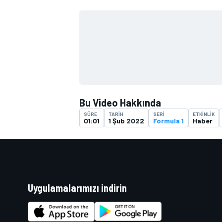
TÜRK SPORCULAR
Bu Video Hakkında
SÜRE
TARIH
SERI
ETKINLIK
01:01
1 Şub 2022
Formula 1
Haber
Uygulamalarımızı indirin