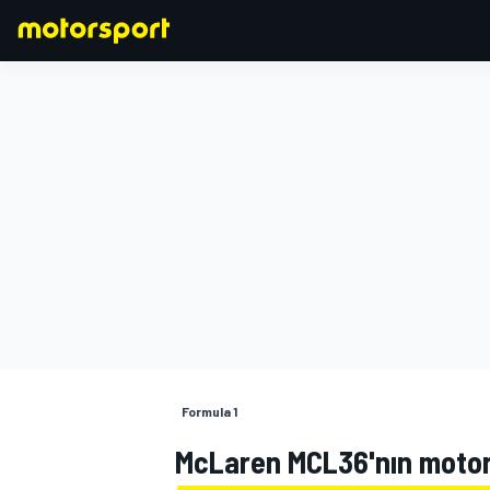
FORMULA 1
Formula 1
McLaren MCL36'nın motoru