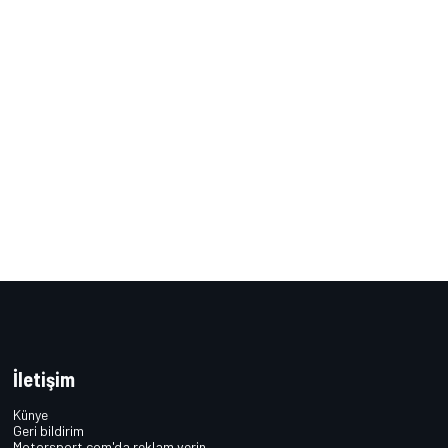
İletişim
Künye
Geri bildirim
Motorsport.com'da reklam verin