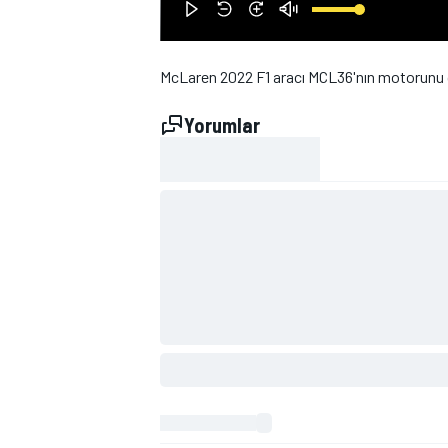
McLaren 2022 F1 aracı MCL36'nın motorunu ç
Yorumlar
WRC