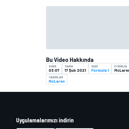
TÜRK SPORCULAR
Bu Video Hakkında
SÜRE
TARIH
SERI
ETKINLIK
03:07
17 Şub 2021
Formula 1
McLaren
TAKIMLAR
McLaren
Uygulamalarımızı indirin