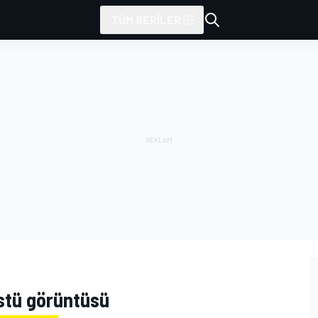
TÜM SERILER
stü görüntüsü