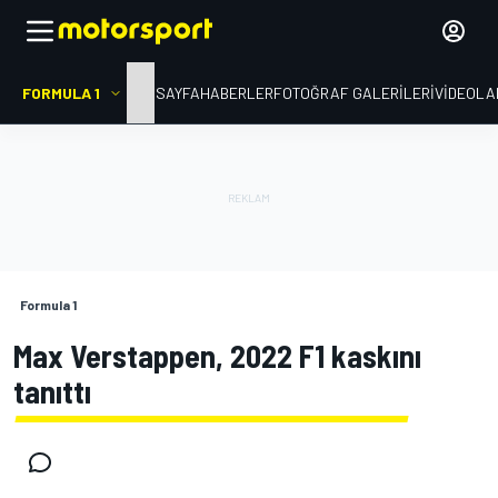
FORMULA 1
ANA SAYFA
HABERLER
FOTOĞRAF GALERILERI
VIDEOLA
Formula 1
Max Verstappen, 2022 F1 kaskını
tanıttı