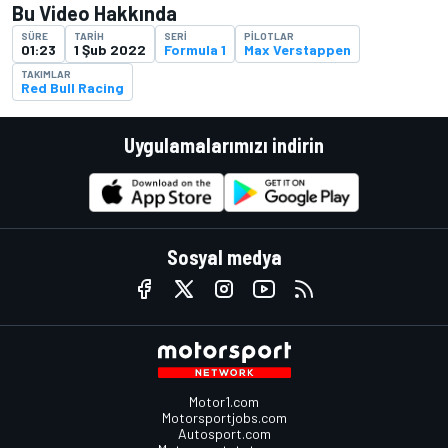
Bu Video Hakkında
SÜRE
TARIH
SERI
PILOTLAR
01:23
1 Şub 2022
Formula 1
Max Verstappen
TAKIMLAR
Red Bull Racing
Uygulamalarımızı indirin
Sosyal medya
Motor1.com
Motorsportjobs.com
Autosport.com