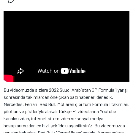
Bu videomuzda sizlere 2022 Suudi Arabistan GP Formula 1 yarışı
sonrasında takımlardan öne çıkan bazı haberleri derledik.
Mercedes, Ferrari, Red Bull, McLaren gibi tüm Formula 1 takımları,
pilotları ve pistleriyle alakalı Türkçe F1 videolarına Youtube
kanalımızdan, internet sitemizden ve sosyal medya
hesaplarımızdan en hızlı şekilde ulaşabilirsiniz. Bu videomuzda
yer alan haberler: Red Bull: "Ferrari ile mücadele, Mercedes'ten