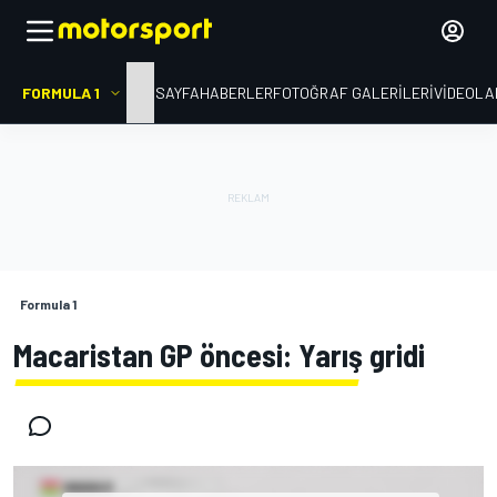
FORMULA 1
ANA SAYFA
HABERLER
FOTOĞRAF GALERILERI
VIDEOLA
Formula 1
Macaristan GP öncesi: Yarış gridi