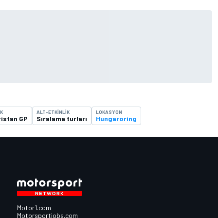
IK
ALT-ETKINLIK
LOKASYON
istan GP
Sıralama turları
Hungaroring
Motor1.com
Motorsportjobs.com