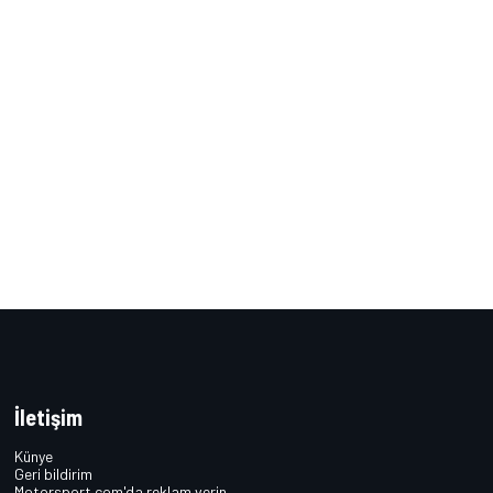
İletişim
Künye
Geri bildirim
Motorsport.com'da reklam verin