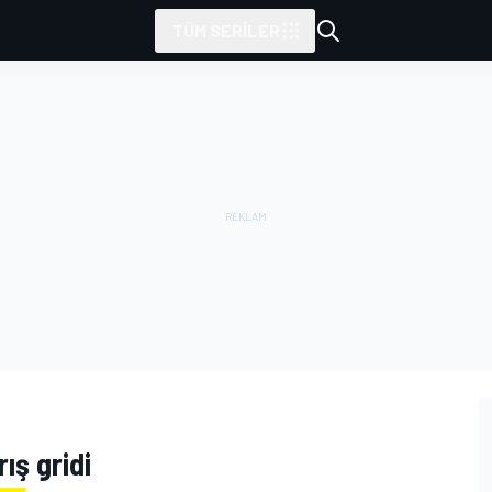
TÜM SERILER
ış gridi