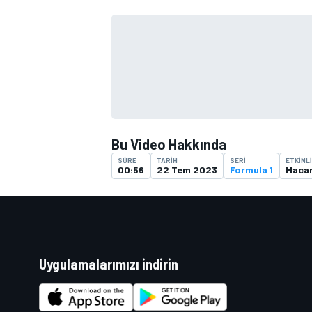
TÜRK SPORCULAR
Bu Video Hakkında
SÜRE
TARIH
SERI
ETKINL
00:56
22 Tem 2023
Formula 1
Macar
Uygulamalarımızı indirin