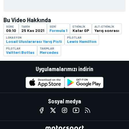
Bu Video Hakkında
SÜRE
TARIH
SERI
ETKINLIK
ALT-ETKINLIK
09:10
25 Kas 2021
Formula 1
Katar GP
Yarış sonrası
LOKASYON
PILOTLAR
Losail Uluslararası Yarış Pisti
Lewis Hamilton
PILOTLAR
TAKIMLAR
Valtteri Bottas
Mercedes
Uygulamalarımızı indirin
Sosyal medya