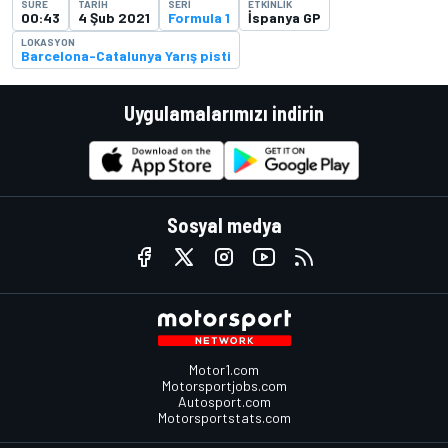
SÜRE
TARIH
SERI
ETKINLIK
00:43
4 Şub 2021
Formula 1
İspanya GP
LOKASYON
Barcelona-Catalunya Yarış pisti
Uygulamalarımızı indirin
Sosyal medya
Motor1.com
Motorsportjobs.com
Autosport.com
Motorsportstats.com