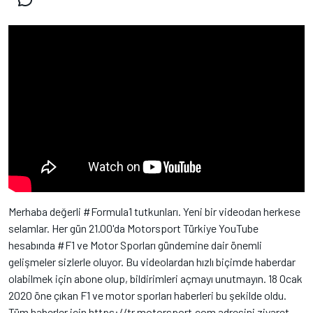
Merhaba değerli #Formula1 tutkunları. Yeni bir videodan herkese
selamlar. Her gün 21.00'da Motorsport Türkiye YouTube
hesabında #F1 ve Motor Sporları gündemine dair önemli
gelişmeler sizlerle oluyor. Bu videolardan hızlı biçimde haberdar
olabilmek için abone olup, bildirimleri açmayı unutmayın. 18 Ocak
2020 öne çıkan F1 ve motor sporları haberleri bu şekilde oldu.
Tüm haberler için https://tr.motorsport.com adresini ziyaret