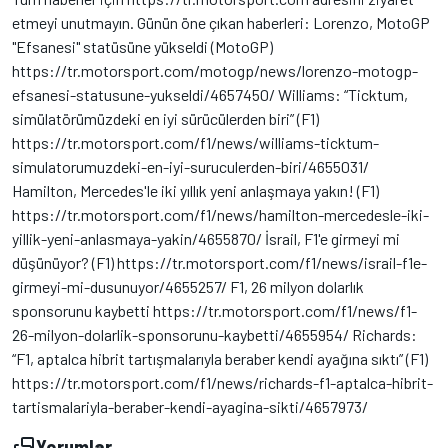
etmeyi unutmayın. Günün öne çıkan haberleri: Lorenzo, MotoGP
"Efsanesi" statüsüne yükseldi (MotoGP)
https://tr.motorsport.com/motogp/news/lorenzo-motogp-
efsanesi-statusune-yukseldi/4657450/ Williams: “Ticktum,
simülatörümüzdeki en iyi sürücülerden biri” (F1)
https://tr.motorsport.com/f1/news/williams-ticktum-
simulatorumuzdeki-en-iyi-suruculerden-biri/4655031/
Hamilton, Mercedes'le iki yıllık yeni anlaşmaya yakın! (F1)
https://tr.motorsport.com/f1/news/hamilton-mercedesle-iki-
yillik-yeni-anlasmaya-yakin/4655870/ İsrail, F1'e girmeyi mi
düşünüyor? (F1) https://tr.motorsport.com/f1/news/israil-f1e-
girmeyi-mi-dusunuyor/4655257/ F1, 26 milyon dolarlık
sponsorunu kaybetti https://tr.motorsport.com/f1/news/f1-
26-milyon-dolarlik-sponsorunu-kaybetti/4655954/ Richards:
“F1, aptalca hibrit tartışmalarıyla beraber kendi ayağına sıktı” (F1)
https://tr.motorsport.com/f1/news/richards-f1-aptalca-hibrit-
tartismalariyla-beraber-kendi-ayagina-sikti/4657973/
Yorumlar