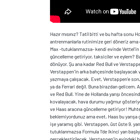
Hazır mısınız? Tatil bitti ve bu hafta sonu
antrenmanlarla rutinimize geri döneriz ama 
Max -tutuklanmazsa- kendi evinde Vettel'in r
WRC
güncelleme getiriyor, taksiciler ve eylem? B
dönüyor. Şu ana kadar Red Bull ve Verstappe
Verstappen'in arka bahçesinde başlayacak 
yazmaya çalışacak. Evet, Verstappen'e soru
ya da Ferrari değil. Buna birazdan gelicem.
ve Red Bull. Yine de Hollanda yarışı öncesi
kovalayacak, hava durumu yağmur gösteriyor,
ve Haas aracına güncelleme getiriyor! Muh
beklemiyordunuz ama evet, Haas bu yarışa gün
işe yaramış gibi. Verstappen, üst üste 9. yar
tutuklanmazsa Formula 1'de ikinci yarı başlıy
gerçekleştirilecek. Verstappen'in evindeki 