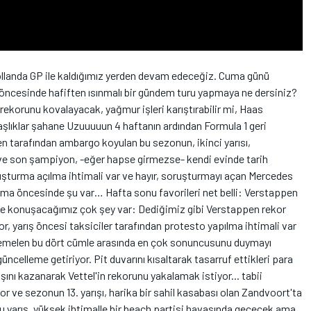
 Hollanda GP ile kaldığımız yerden devam edeceğiz. Cuma günü
öncesinde hafiften ısınmalı bir gündem turu yapmaya ne dersiniz?
ekorunu kovalayacak, yağmur işleri karıştırabilir mi, Haas
aşlıklar şahane Uzuuuuun 4 haftanın ardından Formula 1 geri
n tarafından ambargo koyulan bu sezonun, ikinci yarısı,
ve son şampiyon, -eğer hapse girmezse- kendi evinde tarih
şturma açılma ihtimali var ve hayır, soruşturmayı açan Mercedes
 Ama öncesinde şu var… Hafta sonu favorileri net belli: Verstappen
nde konuşacağımız çok şey var: Dediğimiz gibi Verstappen rekor
 yarış öncesi taksiciler tarafından protesto yapılma ihtimali var
temelen bu dört cümle arasında en çok sonuncusunu duymayı
celleme getiriyor. Pit duvarını kısaltarak tasarruf ettikleri para
ışını kazanarak Vettel'in rekorunu yakalamak istiyor... tabii
or ve sezonun 13. yarışı, harika bir sahil kasabası olan Zandvoort'ta
bu yarış, yüksek ihtimalle bir beach partisi havasında geçecek ama