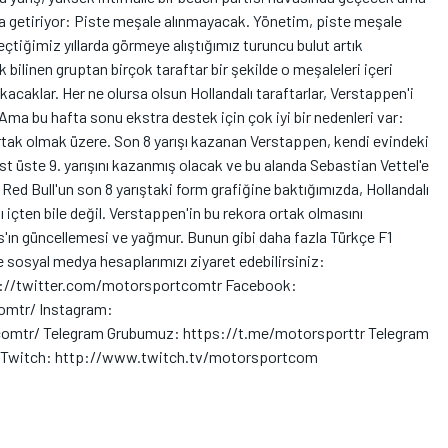
lama getiriyor: Piste meşale alınmayacak. Yönetim, piste meşale
çtiğimiz yıllarda görmeye alıştığımız turuncu bulut artık
 bilinen gruptan birçok taraftar bir şekilde o meşaleleri içeri
caklar. Her ne olursa olsun Hollandalı taraftarlar, Verstappen'i
Ama bu hafta sonu ekstra destek için çok iyi bir nedenleri var:
rtak olmak üzere. Son 8 yarışı kazanan Verstappen, kendi evindeki
üst üste 9. yarışını kazanmış olacak ve bu alanda Sebastian Vettel'e
Red Bull'un son 8 yarıştaki form grafiğine baktığımızda, Hollandalı
 içten bile değil. Verstappen'in bu rekora ortak olmasını
'ın güncellemesi ve yağmur. Bunun gibi daha fazla Türkçe F1
e sosyal medya hesaplarımızı ziyaret edebilirsiniz:
ps://twitter.com/motorsportcomtr Facebook:
mtr/ Instagram:
mtr/ Telegram Grubumuz: https://t.me/motorsporttr Telegram
r Twitch: http://www.twitch.tv/motorsportcom