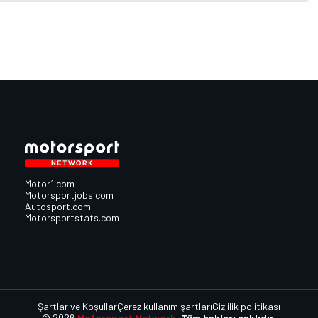
Motor1.com
Motorsportjobs.com
Autosport.com
Motorsportstats.com
Şartlar ve Koşullar
Çerez kullanım şartları
Gizlilik politikası
© 2026
Motorsport Network.
Tüm hakları saklıdır.