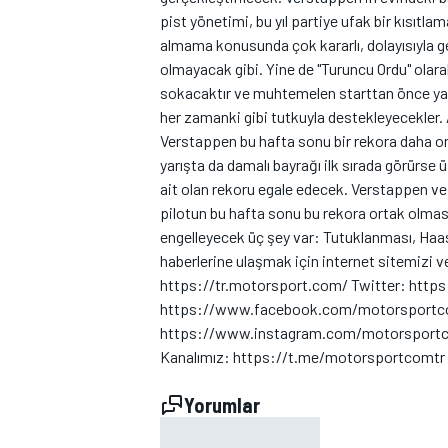
pist yönetimi, bu yıl partiye ufak bir kısıt
almama konusunda çok kararlı, dolayısıyla ge
olmayacak gibi. Yine de "Turuncu Ordu" olarak
sokacaktır ve muhtemelen starttan önce yaka
TÜRK SPORCULAR
her zamanki gibi tutkuyla destekleyecekler. 
Verstappen bu hafta sonu bir rekora daha o
yarışta da damalı bayrağı ilk sırada görürse 
ait olan rekoru egale edecek. Verstappen ve 
pilotun bu hafta sonu bu rekora ortak olması
engelleyecek üç şey var: Tutuklanması, Haas
haberlerine ulaşmak için internet sitemizi v
https://tr.motorsport.com/ Twitter: htt
https://www.facebook.com/motorsportco
https://www.instagram.com/motorsportco
Kanalımız: https://t.me/motorsportcomt
Yorumlar