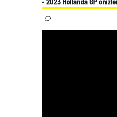
- 2023 Hollanda GP önizl
MOTOGP
WORLD SUPERBIKE