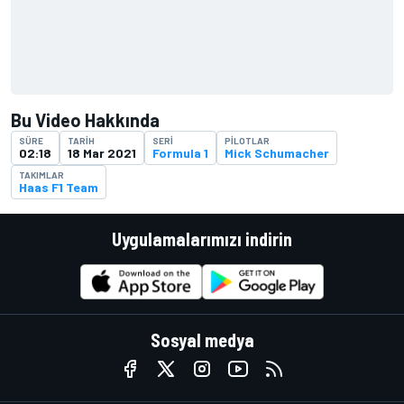
Bu Video Hakkında
SÜRE
TARIH
SERI
PILOTLAR
02:18
18 Mar 2021
Formula 1
Mick Schumacher
TAKIMLAR
Haas F1 Team
Uygulamalarımızı indirin
Sosyal medya