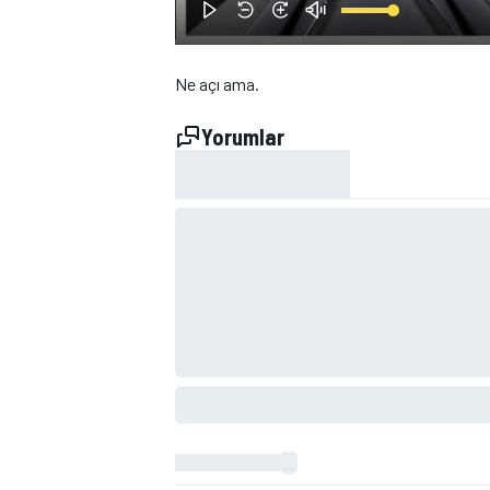
Ne açı ama.
Yorumlar
WRC