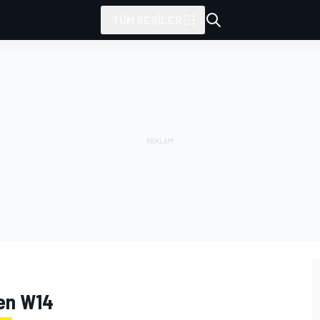
TÜM SERILER
den W14