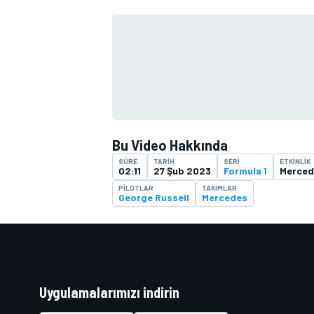
TÜRK SPORCULAR
Bu Video Hakkında
SÜRE
TARIH
SERI
ETKINLIK
02:11
27 Şub 2023
Formula 1
Merced
PILOTLAR
TAKIMLAR
George Russell
Mercedes
Uygulamalarımızı indirin