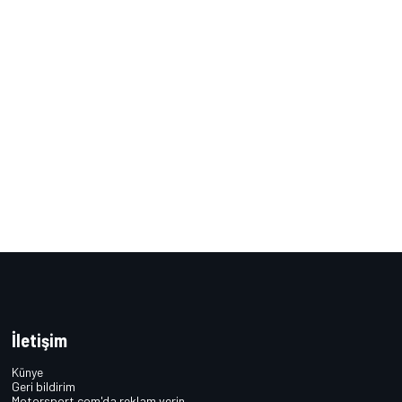
İletişim
Künye
Geri bildirim
Motorsport.com'da reklam verin