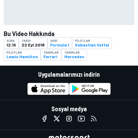
Bu Video Hakkında
SÜRE
TARIH
SERI
PILOTLAR
12:15
22 Eyl 2018
Formula 1
Sebastian Vettel
PILOTLAR
TAKIMLAR
TAKIMLAR
Lewis Hamilton
Ferrari
Mercedes
Uygulamalarımızı indirin
Sosyal medya