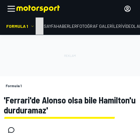
FORMULA 1
ANA SAYFA
HABERLER
FOTOĞRAF GALERILERI
VIDEOLA
Formula 1
'Ferrari'de Alonso olsa bile Hamilton'u
durduramaz'