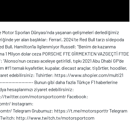
 Motor Sporları Dünyası'nda yaşanan gelişmeleri derlediğimiz
iğinde yer alan başlıklar: Ferrari, 2024’te Red Bull tarzı sidepoda
d Bull, Hamilton’la ilgilenmiyor Russell: “Benim de kazanma
sına 1 Milyon dolar ceza PORSCHE F1’E GİRMEKTEN VAZGEÇTİ F1’DE
lonso’nun cezası aceleye getirildi, tıpkı 2021 Abu Dhabi GP’de
Tüm #f1 temalı kıyafetler, kupalar, diecast araçlar, tişörtler, hoodiler,
iyaret edebilirsiniz: Tshirtler: https://www.shopier.com/multi21
----------------- Bunun gibi daha fazla Türkçe F1 haberlerine
ya hesaplarımızı ziyaret edebilirsiniz:
ps://twitter.com/motorsportcomtr Facebook:
mtr/ Instagram:
mtr/ Telegram Grubumuz: https://t.me/motorsporttr Telegram
r Twitch: http://www.twitch.tv/motorsportcom