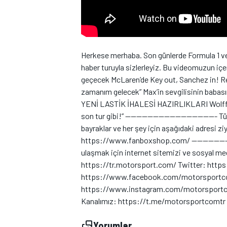
Herkese merhaba. Son günlerde Formula 1 ve
haber turuyla sizlerleyiz. Bu videomuzun içer
geçecek McLaren’de Key out, Sanchez in! Re
WRC
zamanım gelecek” Max’in sevgilisinin baba
YENİ LASTİK İHALESİ HAZIRLIKLARI Wolff: “A
son tur gibi!” --------------------------------- 
bayraklar ve her şey için aşağıdaki adresi z
https://www.fanboxshop.com/ ----------------
ulaşmak için internet sitemizi ve sosyal med
https://tr.motorsport.com/ Twitter: htt
https://www.facebook.com/motorsportco
https://www.instagram.com/motorsportco
Kanalımız: https://t.me/motorsportcomt
Yorumlar