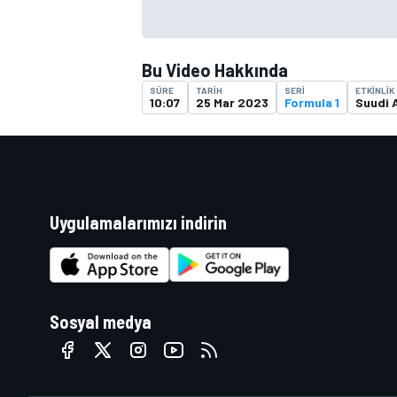
Bu Video Hakkında
SÜRE
TARIH
SERI
ETKINLIK
10:07
25 Mar 2023
Formula 1
Suudi 
Uygulamalarımızı indirin
Sosyal medya