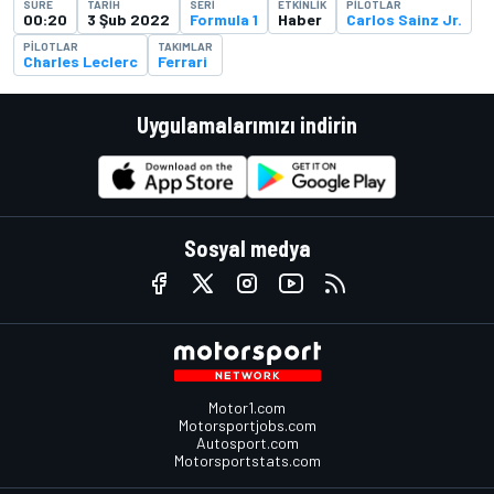
SÜRE
TARIH
SERI
ETKINLIK
PILOTLAR
00:20
3 Şub 2022
Formula 1
Haber
Carlos Sainz Jr.
PILOTLAR
TAKIMLAR
Charles Leclerc
Ferrari
Uygulamalarımızı indirin
Sosyal medya
Motor1.com
Motorsportjobs.com
Autosport.com
Motorsportstats.com