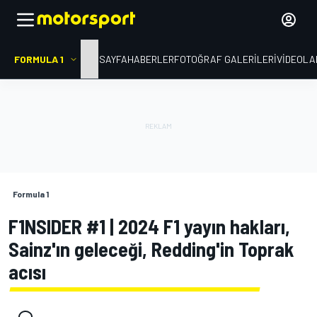
FORMULA 1
ANA SAYFA
HABERLER
FOTOĞRAF GALERILERI
VIDEOLA
Formula 1
F1NSIDER #1 | 2024 F1 yayın hakları,
Sainz'ın geleceği, Redding'in Toprak
acısı