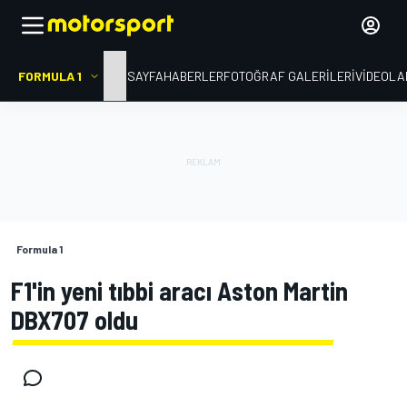
FORMULA 1
ANA SAYFA
HABERLER
FOTOĞRAF GALERILERI
VIDEOLA
Formula 1
F1'in yeni tıbbi aracı Aston Martin
DBX707 oldu