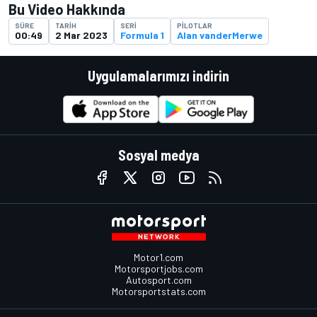
Bu Video Hakkında
SÜRE
TARIH
SERI
PILOTLAR
00:49
2 Mar 2023
Formula 1
Alan vanderMerwe
Uygulamalarımızı indirin
Sosyal medya
Motor1.com
Motorsportjobs.com
Autosport.com
Motorsportstats.com