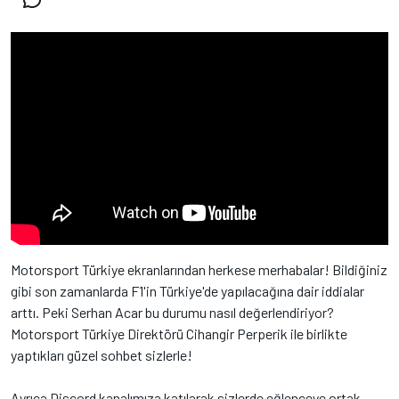
Motorsport Türkiye ekranlarından herkese merhabalar! Bildiğiniz
gibi son zamanlarda F1'in Türkiye'de yapılacağına dair iddialar
arttı. Peki Serhan Acar bu durumu nasıl değerlendiriyor?
Motorsport Türkiye Direktörü Cihangir Perperik ile birlikte
yaptıkları güzel sohbet sizlerle!
Ayrıca Discord kanalımıza katılarak sizlerde eğlenceye ortak