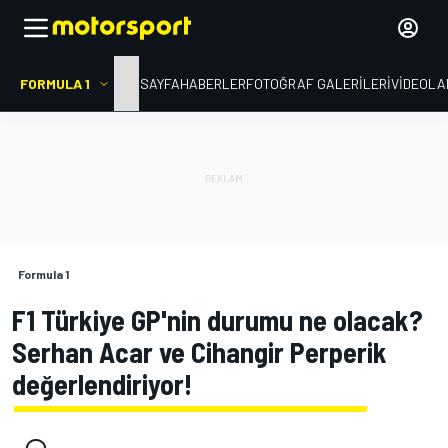
FORMULA 1
ANA SAYFA
HABERLER
FOTOĞRAF GALERILERI
VIDEOLA
Formula 1
F1 Türkiye GP'nin durumu ne olacak?
Serhan Acar ve Cihangir Perperik
değerlendiriyor!