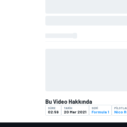
TÜRK SPORCULAR
Bu Video Hakkında
SÜRE
TARIH
SERI
PILOTLA
02:59
20 Mar 2021
Formula 1
Nico 