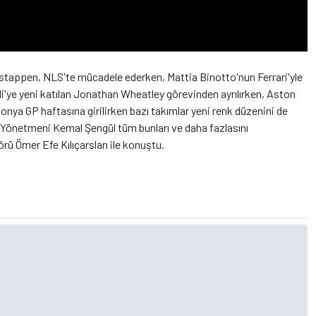
erstappen, NLS'te mücadele ederken, Mattia Binotto'nun Ferrari'yle
di'ye yeni katılan Jonathan Wheatley görevinden ayrılırken, Aston
ponya GP haftasına girilirken bazı takımlar yeni renk düzenini de
 Yönetmeni Kemal Şengül tüm bunları ve daha fazlasını
ü Ömer Efe Kılıçarslan ile konuştu.