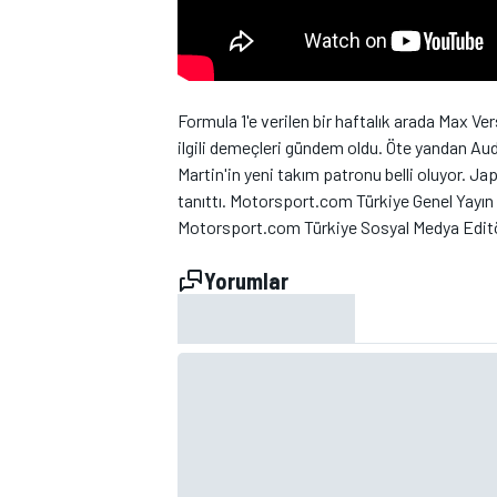
Formula 1'e verilen bir haftalık arada Max V
ilgili demeçleri gündem oldu. Öte yandan Au
Martin'in yeni takım patronu belli oluyor. Ja
WRC
tanıttı. Motorsport.com Türkiye Genel Yayın
Motorsport.com Türkiye Sosyal Medya Editör
Yorumlar