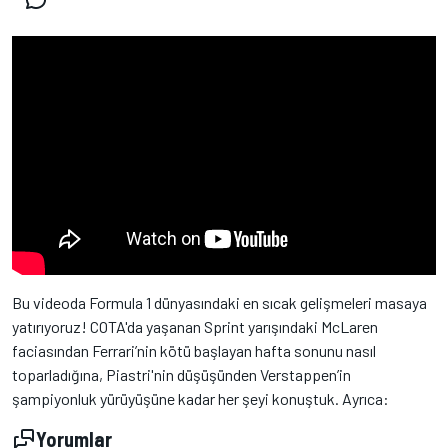
Bu videoda Formula 1 dünyasındaki en sıcak gelişmeleri masaya
yatırıyoruz! COTA'da yaşanan Sprint yarışındaki McLaren
faciasından Ferrari’nin kötü başlayan hafta sonunu nasıl
toparladığına, Piastri'nin düşüşünden Verstappen’in
şampiyonluk yürüyüşüne kadar her şeyi konuştuk. Ayrıca:
Yorumlar