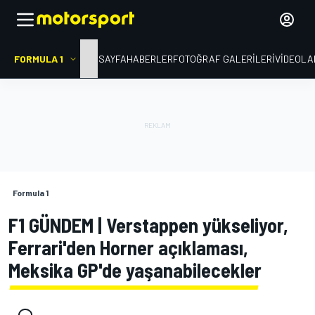
FORMULA 1
ANA SAYFA
HABERLER
FOTOĞRAF GALERILERI
VIDEOLA
Formula 1
F1 GÜNDEM | Verstappen yükseliyor,
Ferrari'den Horner açıklaması,
Meksika GP'de yaşanabilecekler