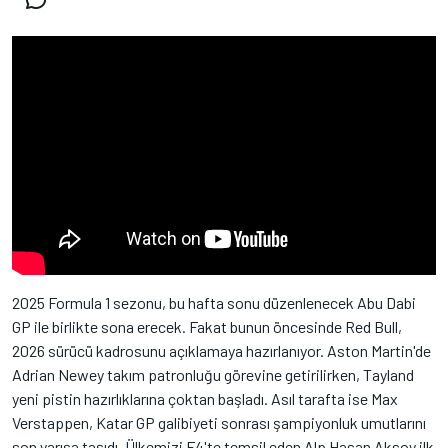
2025 Formula 1 sezonu, bu hafta sonu düzenlenecek Abu Dabi
GP ile birlikte sona erecek. Fakat bunun öncesinde Red Bull,
2026 sürücü kadrosunu açıklamaya hazırlanıyor. Aston Martin'de
Adrian Newey takım patronluğu görevine getirilirken, Tayland
yeni pistin hazırlıklarına çoktan başladı. Asıl tarafta ise Max
Verstappen, Katar GP galibiyeti sonrası şampiyonluk umutlarını
son yarışa taşıdı. Ülkemizi F4'te temsil eden Alp Hasan Aksoy ilk