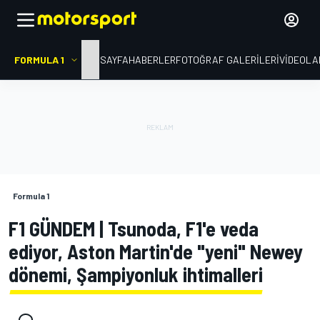
FORMULA 1
ANA SAYFA
HABERLER
FOTOĞRAF GALERILERI
VIDEOLA
Formula 1
F1 GÜNDEM | Tsunoda, F1'e veda
ediyor, Aston Martin'de "yeni" Newey
dönemi, Şampiyonluk ihtimalleri