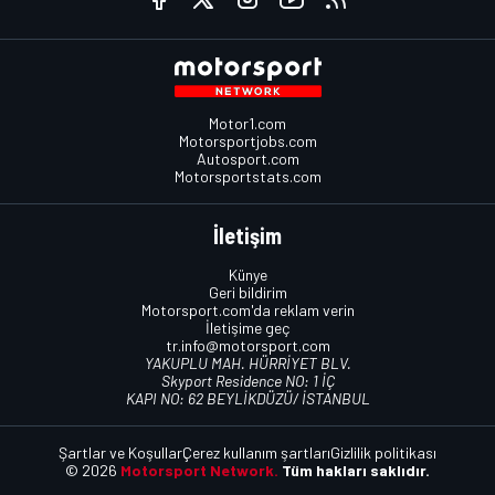
Motor1.com
Motorsportjobs.com
Autosport.com
Motorsportstats.com
İletişim
Künye
Geri bildirim
Motorsport.com'da reklam verin
İletişime geç
tr.info@motorsport.com
YAKUPLU MAH. HÜRRİYET BLV.
Skyport Residence NO: 1 İÇ
KAPI NO: 62 BEYLİKDÜZÜ/ İSTANBUL
Şartlar ve Koşullar
Çerez kullanım şartları
Gizlilik politikası
© 2026
Motorsport Network.
Tüm hakları saklıdır.