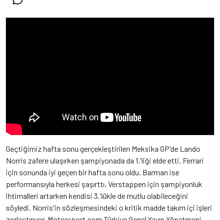
Geçtiğimiz hafta sonu gerçekleştirilen Meksika GP'de Lando
Norris zafere ulaşırken şampiyonada da 1.'liği elde etti. Ferrari
için sonunda iyi geçen bir hafta sonu oldu. Barman ise
performansıyla herkesi şaşırttı. Verstappen için şampiyonluk
ihtimalleri artarken kendisi 3.'lükle de mutlu olabileceğini
söyledi. Norris'in sözleşmesindeki o kritik madde takım içi işleri
zorlaştırıyor. Motorsport.com Türkiye Genel Yayın Yönetmeni