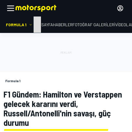
FORMULA 1
ANA SAYFA
HABERLER
FOTOĞRAF GALERILERI
VIDEOLA
Formula 1
F1 Gündem: Hamilton ve Verstappen
gelecek kararını verdi,
Russell/Antonelli'nin savaşı, güç
durumu