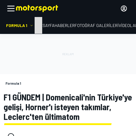
FORMULA 1
ANA SAYFA
HABERLER
FOTOĞRAF GALERILERI
VIDEOLA
Formula 1
F1 GÜNDEM | Domenicali'nin Türkiye'ye
gelişi, Horner'ı isteyen takımlar,
Leclerc'ten ültimatom