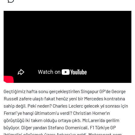
Geçtiğimiz hafta sonu gerçekleştirilen Singapur GP'de George
Russell zafere ulaştı fakat henüz yeni bir Mercedes kontratına
sahip değil. Peki neden? Charles Leclerc gelecek yıl sonrası için
Ferrari'ye hangi ültimatom'u verdi? Christian Horner'ın
görüştüğü iki takım olduğu ortaya çıktı. McLaren'da gerilim
büyüyor. Diğer yandan Stefano Domenicali, F1 Türkiye GP
ihtimalini görüşmek üzere Ankara'ya geldi. Motorsport.com