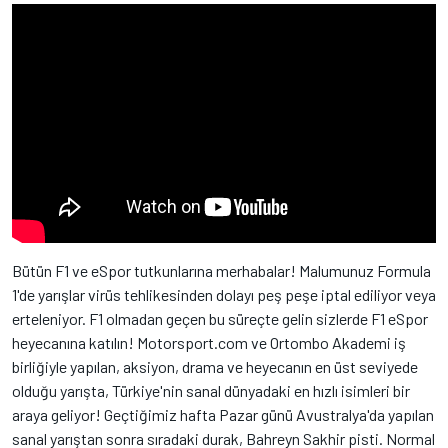
Bütün F1 ve eSpor tutkunlarına merhabalar! Malumunuz Formula
1'de yarışlar virüs tehlikesinden dolayı peş peşe iptal ediliyor veya
erteleniyor. F1 olmadan geçen bu süreçte gelin sizlerde F1 eSpor
heyecanına katılın! Motorsport.com ve Ortombo Akademi iş
birliğiyle yapılan, aksiyon, drama ve heyecanın en üst seviyede
olduğu yarışta, Türkiye'nin sanal dünyadaki en hızlı isimleri bir
araya geliyor! Geçtiğimiz hafta Pazar günü Avustralya'da yapılan
sanal yarıştan sonra sıradaki durak, Bahreyn Sakhir pisti. Normal