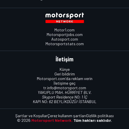
Motor1.com
Motorsportjobs.com
Autosport.com
Motorsportstats.com
İletişim
Künye
Geri bildirim
Motorsport.com'da reklam verin
İletişime geç
tr.info@motorsport.com
YAKUPLU MAH. HÜRRİYET BLV.
Skyport Residence NO: 1 İÇ
KAPI NO: 62 BEYLİKDÜZÜ/ İSTANBUL
Şartlar ve Koşullar
Çerez kullanım şartları
Gizlilik politikası
© 2026
Motorsport Network.
Tüm hakları saklıdır.