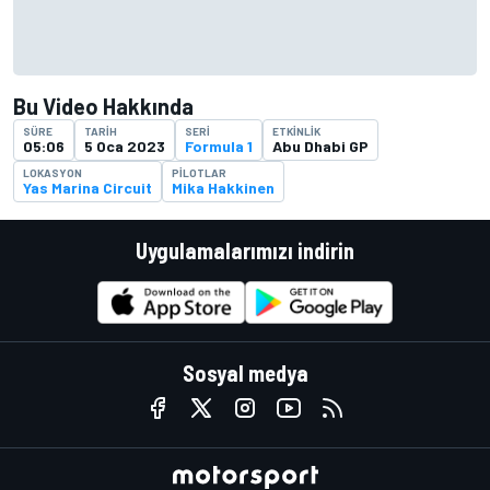
Bu Video Hakkında
SÜRE
TARIH
SERI
ETKINLIK
05:06
5 Oca 2023
Formula 1
Abu Dhabi GP
LOKASYON
PILOTLAR
Yas Marina Circuit
Mika Hakkinen
Uygulamalarımızı indirin
Sosyal medya