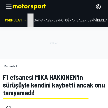
FORMULA 1
ANA SAYFA
HABERLER
FOTOĞRAF GALERILERI
VIDEOLA
Formula 1
F1 efsanesi MIKA HAKKINEN'in
sürüşüyle kendini kaybetti ancak onu
tanıyamadı!