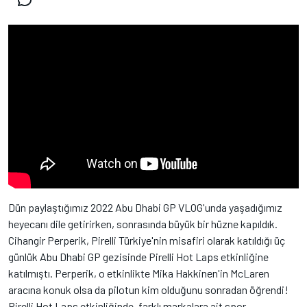
Dün paylaştığımız 2022 Abu Dhabi GP VLOG'unda yaşadığımız
heyecanı dile getirirken, sonrasında büyük bir hüzne kapıldık.
Cihangir Perperik, Pirelli Türkiye'nin misafiri olarak katıldığı üç
günlük Abu Dhabi GP gezisinde Pirelli Hot Laps etkinliğine
katılmıştı. Perperik, o etkinlikte Mika Hakkinen'in McLaren
aracına konuk olsa da pilotun kim olduğunu sonradan öğrendi!
Pirelli Hot Laps etkinliğinde, farklı markalara ait spor