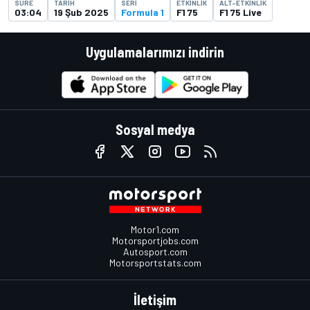
SÜRE
TARIH
SERI
ETKINLIK
ALT-ETKINLIK
03:04
19 Şub 2025
Formula 1
F1 75
F1 75 Live
Uygulamalarımızı indirin
Sosyal medya
Motor1.com
Motorsportjobs.com
Autosport.com
Motorsportstats.com
İletişim