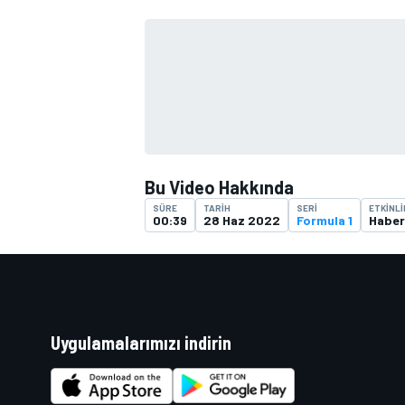
TÜRK SPORCULAR
Bu Video Hakkında
SÜRE
TARIH
SERI
ETKINLI
00:39
28 Haz 2022
Formula 1
Haber
Uygulamalarımızı indirin