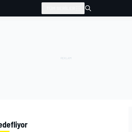
TÜM SERILER
edefliyor