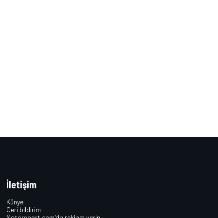
İletişim
Künye
Geri bildirim
Motorsport.com'da reklam verin