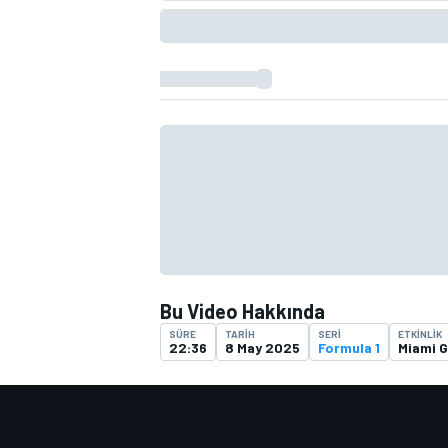
TÜRK SPORCULAR
Bu Video Hakkında
SÜRE
TARIH
SERI
ETKINLIK
22:36
8 May 2025
Formula 1
Miami 