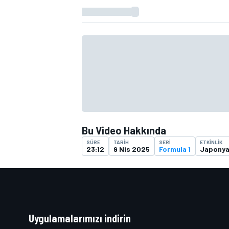
TÜRK SPORCULAR
Bu Video Hakkında
SÜRE
TARIH
SERI
ETKINLIK
23:12
9 Nis 2025
Formula 1
Japonya
Uygulamalarımızı indirin