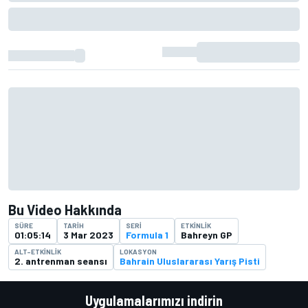
Bu Video Hakkında
SÜRE
TARIH
SERI
ETKINLIK
01:05:14
3 Mar 2023
Formula 1
Bahreyn GP
ALT-ETKINLIK
LOKASYON
2. antrenman seansı
Bahrain Uluslararası Yarış Pisti
Uygulamalarımızı indirin