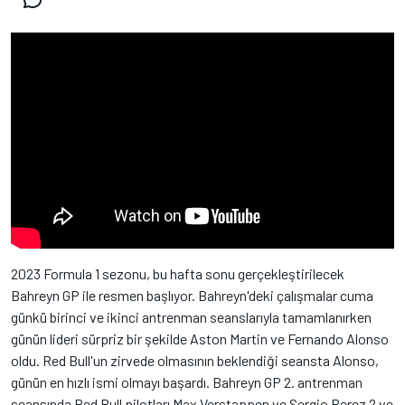
2023 Formula 1 sezonu, bu hafta sonu gerçekleştirilecek
Bahreyn GP ile resmen başlıyor. Bahreyn'deki çalışmalar cuma
günkü birinci ve ikinci antrenman seanslarıyla tamamlanırken
günün lideri sürpriz bir şekilde Aston Martin ve Fernando Alonso
oldu. Red Bull'un zirvede olmasının beklendiği seansta Alonso,
günün en hızlı ismi olmayı başardı. Bahreyn GP 2. antrenman
seansında Red Bull pilotları Max Verstappen ve Sergio Perez 2 ve