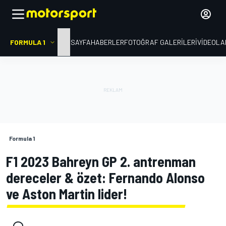
FORMULA 1
ANA SAYFA
HABERLER
FOTOĞRAF GALERILERI
VIDEOLA
Formula 1
F1 2023 Bahreyn GP 2. antrenman
dereceler & özet: Fernando Alonso
ve Aston Martin lider!