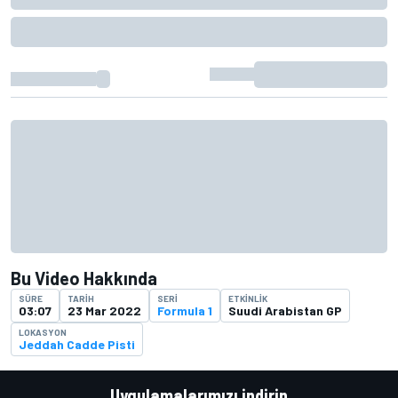
Bu Video Hakkında
SÜRE
TARIH
SERI
ETKINLIK
03:07
23 Mar 2022
Formula 1
Suudi Arabistan GP
LOKASYON
Jeddah Cadde Pisti
Uygulamalarımızı indirin