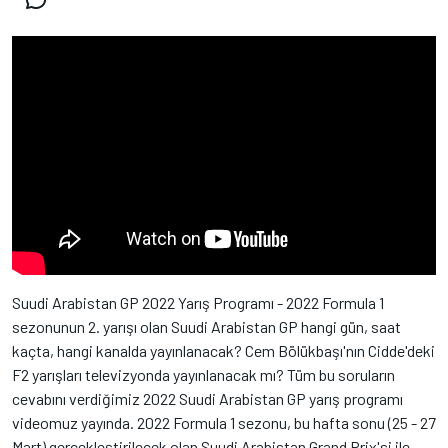
Suudi Arabistan GP 2022 Yarış Programı - 2022 Formula 1
sezonunun 2. yarışı olan Suudi Arabistan GP hangi gün, saat
kaçta, hangi kanalda yayınlanacak? Cem Bölükbaşı'nın Cidde'deki
F2 yarışları televizyonda yayınlanacak mı? Tüm bu soruların
cevabını verdiğimiz 2022 Suudi Arabistan GP yarış programı
videomuz yayında. 2022 Formula 1 sezonu, bu hafta sonu (25 - 27
Mart) gerçekleştirilecek olan Suudi Arabistan Grand Prix'si ile