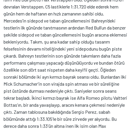
devralan Verstappen, C5 lastiklerle 1:31.720 elde ederek hem
günün hem de haftanın en hızlı zamanının sahibi oldu.
Mercedes’in sidepod ve taban güncellemesini Bahreyn’deki
testlerin ilk gününde tanıtmasının ardından Red Bull’un da benzer
şekilde sidepod ve taban güncellemesini bugün aracına eklemesi
bekleniyordu. Takım, şu ana kadar sahip olduğu tasarım
felsefesinin devamı niteliğindeki yeni sidepodunu bugün piste
çıkardı. Bahreyn testlerinin son gününde takımların daha fazla
performans çalışması yapacağı düşünülüyordu ve bundan ötürü
özellikle son dört saat nispeten daha keyifli geçti. Öğleden
sonraki bölümde iki ayrı kırmızı bayrak seansı oldu. Bunlardan ilki
Mick Schumacher'in son virajda spin atması ve bir süreliğine
pist üstünde durması nedeniyle çıktı. Saniyeler sonra seans
tekrar başladı. İkinci kırmızı bayrak ise Alfa Romeo pilotu Valtteri
Bottas'ın, bir anda yavaşlayıp, aracını kenara çekmesi nedeniyle
çıktı. Zaman tablosuna bakıldığında Sergio Perez, sabah
bölümünde attığı 1:33.105'le bir süre zirvede yer alıyordu. Bu
derece daha sonra 1:33'ün altına inen ilk isim olan Max