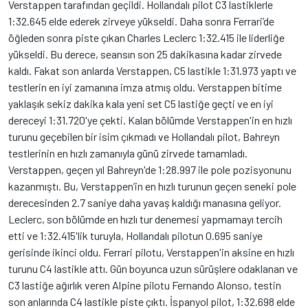
Verstappen tarafından geçildi. Hollandalı pilot C3 lastiklerle
1:32.645 elde ederek zirveye yükseldi. Daha sonra Ferrari’de
öğleden sonra piste çıkan Charles Leclerc 1:32.415 ile liderliğe
yükseldi. Bu derece, seansın son 25 dakikasına kadar zirvede
kaldı. Fakat son anlarda Verstappen, C5 lastikle 1:31.973 yaptı ve
testlerin en iyi zamanına imza atmış oldu. Verstappen bitime
yaklaşık sekiz dakika kala yeni set C5 lastiğe geçti ve en iyi
dereceyi 1:31.720'ye çekti. Kalan bölümde Verstappen'in en hızlı
turunu geçebilen bir isim çıkmadı ve Hollandalı pilot, Bahreyn
testlerinin en hızlı zamanıyla günü zirvede tamamladı.
Verstappen, geçen yıl Bahreyn'de 1:28.997 ile pole pozisyonunu
kazanmıştı. Bu, Verstappen’in en hızlı turunun geçen seneki pole
derecesinden 2.7 saniye daha yavaş kaldığı manasına geliyor.
Leclerc, son bölümde en hızlı tur denemesi yapmamayı tercih
etti ve 1:32.415'lik turuyla, Hollandalı pilotun 0.695 saniye
gerisinde ikinci oldu. Ferrari pilotu, Verstappen'in aksine en hızlı
turunu C4 lastikle attı. Gün boyunca uzun sürüşlere odaklanan ve
C3 lastiğe ağırlık veren Alpine pilotu Fernando Alonso, testin
son anlarında C4 lastikle piste çıktı. İspanyol pilot, 1:32.698 elde