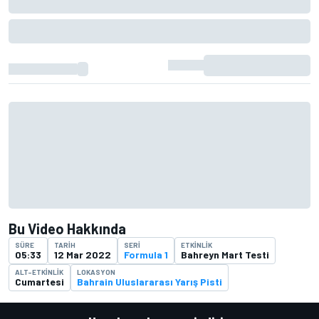
Bu Video Hakkında
SÜRE
TARIH
SERI
ETKINLIK
05:33
12 Mar 2022
Formula 1
Bahreyn Mart Testi
ALT-ETKINLIK
LOKASYON
Cumartesi
Bahrain Uluslararası Yarış Pisti