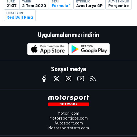
SÜRE
TARIH
SERI
ETKINLIK
ALT-ETKINLIK
21:37
2 Tem 2020
Formula 1
Avusturya GP
Perşembe
LOKASYON
Red Bull Ring
Uygulamalarımızı indirin
Sosyal medya
Motor1.com
Motorsportjobs.com
Autosport.com
Motorsportstats.com