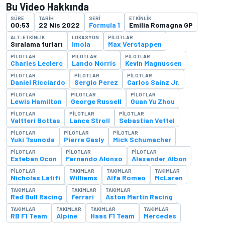
Bu Video Hakkında
SÜRE
TARIH
SERI
ETKINLIK
00:53
22 Nis 2022
Formula 1
Emilia Romagna GP
ALT-ETKINLIK
LOKASYON
PILOTLAR
Sıralama turları
Imola
Max Verstappen
PILOTLAR
PILOTLAR
PILOTLAR
Charles Leclerc
Lando Norris
Kevin Magnussen
PILOTLAR
PILOTLAR
PILOTLAR
Daniel Ricciardo
Sergio Perez
Carlos Sainz Jr.
PILOTLAR
PILOTLAR
PILOTLAR
Lewis Hamilton
George Russell
Guan Yu Zhou
PILOTLAR
PILOTLAR
PILOTLAR
Valtteri Bottas
Lance Stroll
Sebastian Vettel
PILOTLAR
PILOTLAR
PILOTLAR
Yuki Tsunoda
Pierre Gasly
Mick Schumacher
PILOTLAR
PILOTLAR
PILOTLAR
Esteban Ocon
Fernando Alonso
Alexander Albon
PILOTLAR
TAKIMLAR
TAKIMLAR
TAKIMLAR
Nicholas Latifi
Williams
Alfa Romeo
McLaren
TAKIMLAR
TAKIMLAR
TAKIMLAR
Red Bull Racing
Ferrari
Aston Martin Racing
TAKIMLAR
TAKIMLAR
TAKIMLAR
TAKIMLAR
RB F1 Team
Alpine
Haas F1 Team
Mercedes