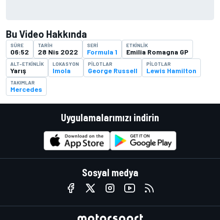
Bu Video Hakkında
SÜRE
TARIH
SERI
ETKINLIK
06:52
28 Nis 2022
Formula 1
Emilia Romagna GP
ALT-ETKINLIK
LOKASYON
PILOTLAR
PILOTLAR
Yarış
Imola
George Russell
Lewis Hamilton
TAKIMLAR
Mercedes
Uygulamalarımızı indirin
Sosyal medya