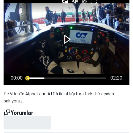
00:00
02:20
De Vries'in AlphaTauri AT04 ile attığı tura farklı bir açıdan
bakıyoruz.
Yorumlar