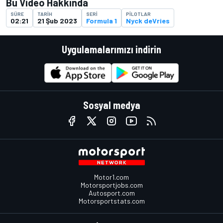
Bu Video Hakkında
SÜRE
TARIH
SERI
PILOTLAR
02:21
21 Şub 2023
Formula 1
Nyck deVries
Uygulamalarımızı indirin
Sosyal medya
Motor1.com
Motorsportjobs.com
Autosport.com
Motorsportstats.com