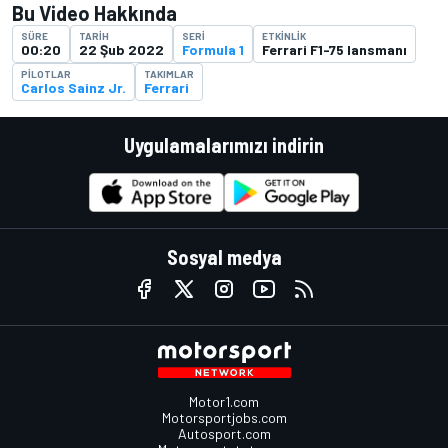
Bu Video Hakkında
SÜRE
TARIH
SERI
ETKINLIK
00:20
22 Şub 2022
Formula 1
Ferrari F1-75 lansmanı
PILOTLAR
TAKIMLAR
Carlos Sainz Jr.
Ferrari
Uygulamalarımızı indirin
Sosyal medya
Motor1.com
Motorsportjobs.com
Autosport.com