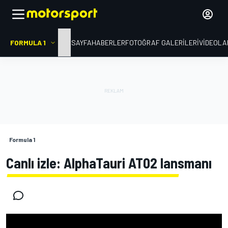
FORMULA 1
ANA SAYFA
HABERLER
FOTOĞRAF GALERILERI
VIDEOLA
Formula 1
Canlı izle: AlphaTauri AT02 lansmanı