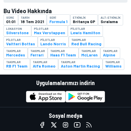
Bu Video Hakkında
SÜRE
TARIH
SERI
ETKINLIK
ALT-ETKINLIK
01:01
18 Tem 2021
Formula 1
Britanya GP
Sıralama
LOKASYON
PILOTLAR
PILOTLAR
Silverstone
Max Verstappen
Lewis Hamilton
PILOTLAR
PILOTLAR
TAKIMLAR
Valtteri Bottas
Lando Norris
Red Bull Racing
TAKIMLAR
TAKIMLAR
TAKIMLAR
TAKIMLAR
TAKIMLAR
Mercedes
Ferrari
Haas F1 Team
McLaren
Alpine
TAKIMLAR
TAKIMLAR
TAKIMLAR
TAKIMLAR
RB F1 Team
Alfa Romeo
Aston Martin Racing
Williams
Uygulamalarımızı indirin
Sosyal medya