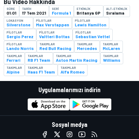
Bu Video Hakkında
SÜRE
TARIH
SERI
ETKINLIK
ALT-ETKINLIK
01:01
17 Tem 2021
Formula 1
Britanya GP
Sıralama
LOKASYON
PILOTLAR
PILOTLAR
Silverstone
Max Verstappen
Lewis Hamilton
PILOTLAR
PILOTLAR
PILOTLAR
Sergio Perez
Valtteri Bottas
Sebastian Vettel
PILOTLAR
TAKIMLAR
TAKIMLAR
TAKIMLAR
Lando Norris
Red Bull Racing
Mercedes
McLaren
TAKIMLAR
TAKIMLAR
TAKIMLAR
TAKIMLAR
Ferrari
RB F1 Team
Aston Martin Racing
Williams
TAKIMLAR
TAKIMLAR
TAKIMLAR
Alpine
Haas F1 Team
Alfa Romeo
Uygulamalarımızı indirin
Sosyal medya