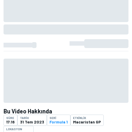
Bu Video Hakkında
SÜRE
TARIH
SERI
ETKINLIK
17:16
31 Tem 2023
Formula 1
Macaristan GP
LOKASYON