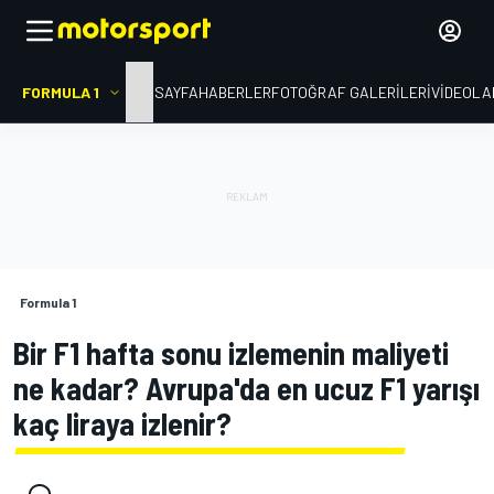
FORMULA 1
ANA SAYFA
HABERLER
FOTOĞRAF GALERILERI
VIDEOLA
Formula 1
Bir F1 hafta sonu izlemenin maliyeti
ne kadar? Avrupa'da en ucuz F1 yarışı
kaç liraya izlenir?