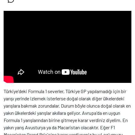
Türkiye'deki Formula 1 severler, Türkiye GP yapılamadığı için bir
yarışı yerinde izlemek isterlerse doğal olarak diğer ülkelerdeki
yarışlara bakmak zorundalar. Durum böyle olunca doğal olarak en
yakın ülkelerdeki yarışlar akıllara geliyor. Avrupa'da en uygun
Formula 1 yarışlarından birine gitmeye karar verdiniz diyelim. En
yakın yarış Avusturya ya da Macaristan olacaktır. Eğer F1
Macaristan Grand Prix'sine karar verdiyseniz bu vLog'umuzu