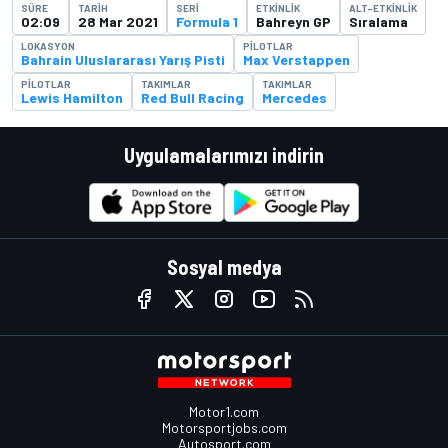
SÜRE
TARIH
SERI
ETKINLIK
ALT-ETKINLIK
02:09
28 Mar 2021
Formula 1
Bahreyn GP
Sıralama
LOKASYON
PILOTLAR
Bahrain Uluslararası Yarış Pisti
Max Verstappen
PILOTLAR
TAKIMLAR
TAKIMLAR
Lewis Hamilton
Red Bull Racing
Mercedes
Uygulamalarımızı indirin
Sosyal medya
Motor1.com
Motorsportjobs.com
Autosport.com